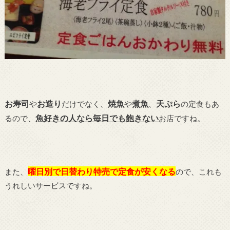
お寿司
お造り
焼魚
煮魚
天ぷら
や
だけでなく、
や
、
の定食もあ
魚好きの人なら毎日でも飽きない
るので、
お店ですね。
曜日別で日替わり特売で定食が安くなる
また、
ので、これも
うれしいサービスですね。