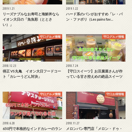
2019.1.21
2019.1.22
リーズナブルなお寿司と海鮮丼なら
ハード系のパンがおすすめ「レ・パ
イオン大日の「魚魚彩（ととさ
ン・ファボリ（Les pains fav…
い）」
守口グルメ情報
守口グルメ情報
2018.12.23
2018.7.24
得正 VS 丸亀 イオン大日フードコー
【守口スイーツ】お豆腐屋さんが作
ト「カレーうどん対決」
っている甘さ控えめの絶品スイーツ
守口グルメ情報
守口お得情報
2018.6.28
2018.11.27
650円で本格的なインドカレーのラン
メロンパン専門店「メロン・ドゥ・