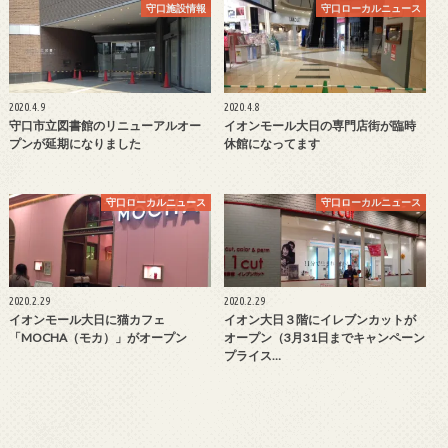
守口施設情報
守口ローカルニュース
2020.4.9
2020.4.8
守口市立図書館のリニューアルオー
イオンモール大日の専門店街が臨時
プンが延期になりました
休館になってます
守口ローカルニュース
守口ローカルニュース
2020.2.29
2020.2.29
イオンモール大日に猫カフェ
イオン大日３階にイレブンカットが
「MOCHA（モカ）」がオープン
オープン（3月31日までキャンペーン
プライス…