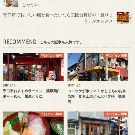
じゃない！
守口市でおいしい鰻が食べたいなら京阪百貨店の「豊りょ
う」がオススメ
RECOMMEND
こちらの記事も人気です。
守口グルメ情報
守口グルメ情報
2018.3.15
2019.1.22
守口市おすすめラーメン 濃厚鶏白
コロッケが激ウマ！ かじまちのお弁
湯らーめん「麺屋とり仁」
当箱「食卓工房どんぶり専科」梶町
店
守口グルメ情報
守口グルメ情報