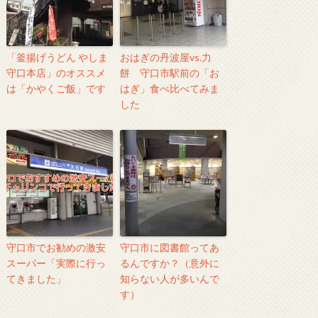
「釜揚げうどん やしま
おはぎの丹波屋vs.力
守口本店」のオススメ
餅 守口市駅前の「お
は「かやくご飯」です
はぎ」食べ比べてみま
した
守口市でお勧めの激安
守口市に図書館ってあ
スーパー「実際に行っ
るんですか？（意外に
てきました」
知らない人が多いんで
す）