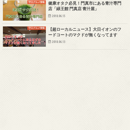
守口グルメ情報
健康オタク必見！門真市にある青汁専門
店「緑王館 門真店 青汁屋」
2018.06.15
守口グルメ情報
【超ローカルニュース】大日イオンのフ
ードコートのマクドが無くなってます
2018.06.13