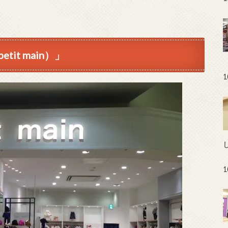
t main）」