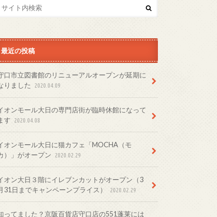
最近の投稿
守口市立図書館のリニューアルオープンが延期に
なりました
2020.04.09
イオンモール大日の専門店街が臨時休館になって
ます
2020.04.08
イオンモール大日に猫カフェ「MOCHA（モ
カ）」がオープン
2020.02.29
イオン大日３階にイレブンカットがオープン（3
月31日までキャンペーンプライス）
2020.02.29
知ってました？京阪百貨店守口店の551蓬莱には